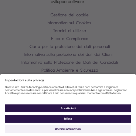
sviluppo software.
Gestione dei cookie
Informativa sui Cookies
Termini di utilizzo
Etica e Compliance
Carta per la protezione dei dati personali
Informativa sulla protezione dei dati dei Clienti
Informativa sulla Protezione dei Dati dei Candidati
Politica Ambiente e Sicurezza
Mappa del sito
Contatti
P.IVA 10850910158
Informativa sulla protezione dei dati dei fornitori
Sopra Steria 2026©