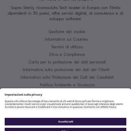
Sopra Steria, riconosciuta Tech leader in Europa con 51mila
dipendenti in 30 paesi, offre servizi digitali, di consulenza e di
sviluppo software.
Gestione dei cookie
Informativa sui Cookies
Termini di utilizzo
Etica e Compliance
Carta per la protezione dei dati personali
Informativa sulla protezione dei dati dei Clienti
Informativa sulla Protezione dei Dati dei Candidati
Politica Ambiente e Sicurezza
Mappa del sito
Contatti
P.IVA 10850910158
Informativa sulla protezione dei dati dei fornitori