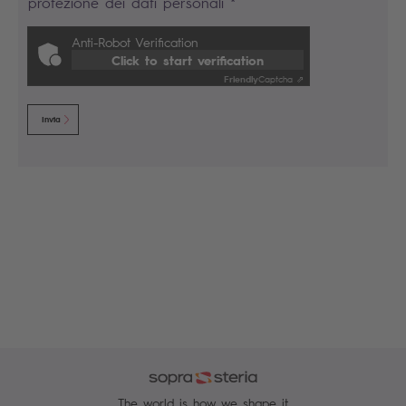
protezione dei dati personali *
Anti-Robot Verification
Click to start verification
Friendly
Captcha ⇗
Invia
The world is how we shape it