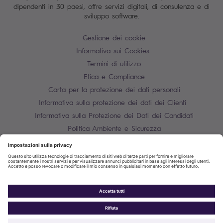
dipendenti in 30 paesi, offre servizi digitali, di consulenza e di
sviluppo software.
Gestione dei cookie
Informativa sui Cookies
Termini di utilizzo
Etica e Compliance
Carta per la protezione dei dati personali
Informativa sulla protezione dei dati dei Clienti
Informativa sulla Protezione dei Dati dei Candidati
Politica Ambiente e Sicurezza
Mappa del sito
Contatti
P.IVA 10850910158
Informativa sulla protezione dei dati dei fornitori