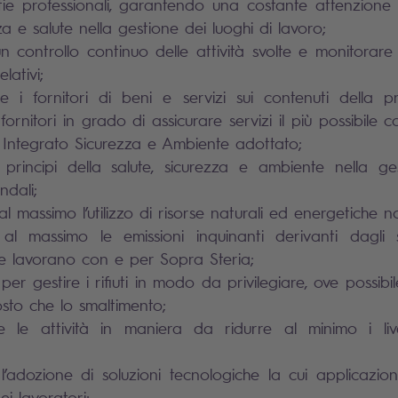
tie professionali, garantendo una costante attenzione a
za e salute nella gestione dei luoghi di lavoro;
un controllo continuo delle attività svolte e monitorare 
lativi;
are i fornitori di beni e servizi sui contenuti della p
 fornitori in grado di assicurare servizi il più possibile 
 Integrato Sicurezza e Ambiente adottato;
 principi della salute, sicurezza e ambiente nella ge
ndali;
 massimo l’utilizzo di risorse naturali ed energetiche no
al massimo le emissioni inquinanti derivanti dagli 
e lavorano con e per Sopra Steria;
er gestire i rifiuti in modo da privilegiare, ove possibile
tosto che lo smaltimento;
e le attività in maniera da ridurre al minimo i livel
e l’adozione di soluzioni tecnologiche la cui applicazion
ei lavoratori;