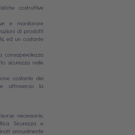
tiche costruttive
tive e monitorare
vazioni di prodotti
hi, ed un costante
lla consapevolezza
tto sicurezza nelle
zione costante dei
he attraverso la
isorse necessarie,
litica Sicurezza e
inati annualmente