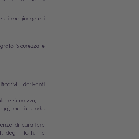
e di raggiungere i
egrato Sicurezza e
icativi derivanti
ute e sicurezza;
Leggi, monitorando
;
enze di carattere
, degli infortuni e