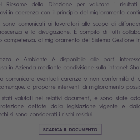
l Riesame della Direzione per valutare i risultati
ovi in coerenza con il principio del miglioramento conti
vi sono comunicati ai lavoratori allo scopo di diffonder
oscenza e la divulgazione. È compito di tutti collab
o competenza, al miglioramento del Sistema Gestione I
rezza e Ambiente è disponibile alle parti interes
ffusa in Azienda mediante condivisione sulla intranet Sha
ti a comunicare eventuali carenze o non conformità di 
munque, a proporre interventi di miglioramento possibi
o stati valutati nei relativi documenti, e sono state ad
otezione dettate dalla legislazione vigente e dal
schi si sono considerati i rischi residui.
SCARICA IL DOCUMENTO