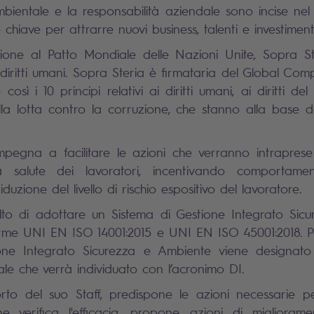
ambientale e la responsabilità aziendale sono incise ne
chiave per attrarre nuovi business, talenti e investimenti
one al Patto Mondiale delle Nazioni Unite, Sopra Ste
ai diritti umani. Sopra Steria è firmataria del Global Co
osì i 10 principi relativi ai diritti umani, ai diritti del
lla lotta contro la corruzione, che stanno alla base de
mpegna a facilitare le azioni che verranno intraprese 
a salute dei lavoratori, incentivando comportame
duzione del livello di rischio espositivo del lavoratore.
elto di adottare un Sistema di Gestione Integrato Sic
rme UNI EN ISO 14001:2015 e UNI EN ISO 45001:2018.
P
one Integrato Sicurezza e Ambiente viene designato i
ale che verrà individuato con l’acronimo DI.
orto del suo Staff, predispone le azioni necessarie p
ne verifica l'efficacia, propone azioni di migliorame