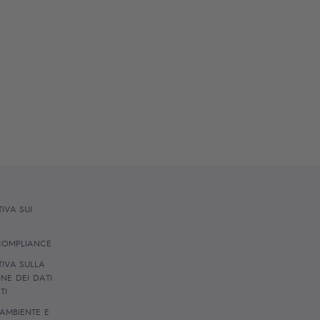
IVA SUI
S
 COMPLIANCE
IVA SULLA
NE DEI DATI
NTI
 AMBIENTE E