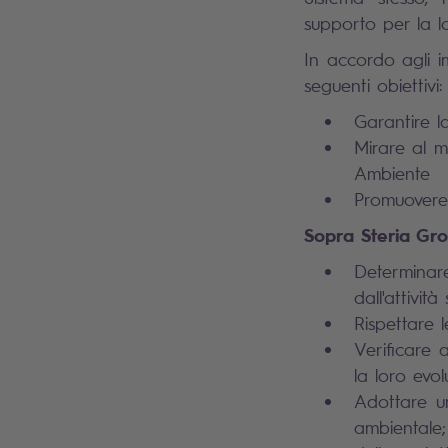
supporto per la l
In accordo agli i
seguenti obiettivi:
Garantire la
Mirare al m
Ambiente
Promuovere 
Sopra Steria Gro
Determinar
dall'attività 
Rispettare l
Verificare 
la loro evo
Adottare u
ambientale; 