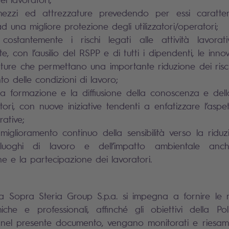
ezzi ed attrezzature prevedendo per essi caratteris
ad una migliore protezione degli utilizzatori/operatori;
 costantemente i rischi legati alle attività lavora
, con l’ausilio del RSPP e di tutti i dipendenti, le inno
ture che permettano una importante riduzione dei risc
to delle condizioni di lavoro;
la formazione e la diffiusione della conoscenza e de
atori, con nuove iniziative tendenti a enfatizzare l’aspe
rative;
miglioramento continuo della sensibilità verso la ridu
 luoghi di lavoro e dell’impatto ambientale anc
ne e la partecipazione dei lavoratori.
a Sopra Steria Group S.p.a. si impegna a fornire le r
che e professionali, affinché gli obiettivi della Po
i nel presente documento, vengano monitorati e riesam