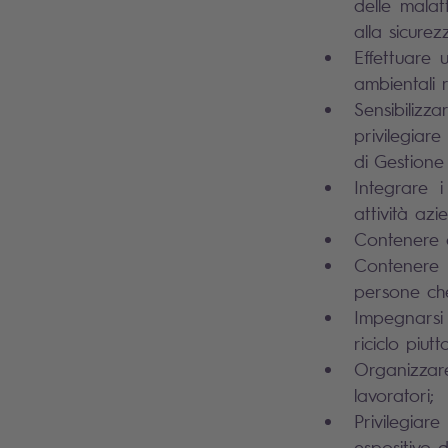
delle malat
alla sicurez
Effettuare 
ambientali re
Sensibilizz
privilegiare
di Gestione
Integrare i
attività azie
Contenere al
Contenere 
persone ch
Impegnarsi p
riciclo piut
Organizzar
lavoratori;
Privilegiar
espositivo d