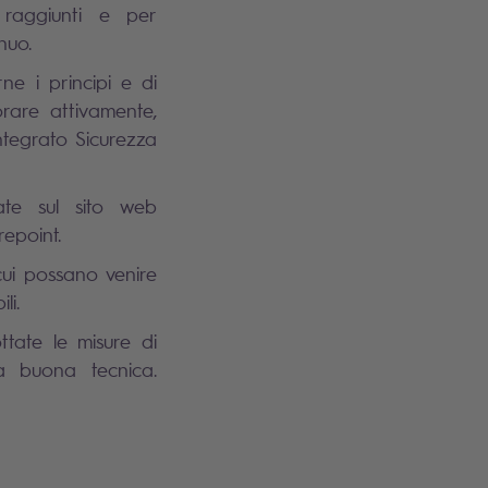
 raggiunti e per
nuo.
ne i principi e di
orare attivamente,
ntegrato Sicurezza
sate sul sito web
repoint.
cui possano venire
li.
ottate le misure di
la buona tecnica.