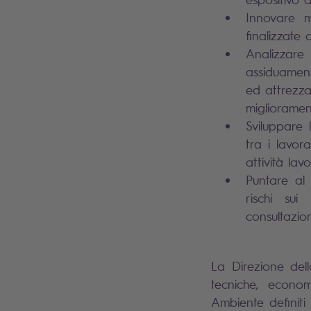
Innovare m
finalizzate 
Analizzare
assiduamente
ed attrezza
miglioramen
Sviluppare 
tra i lavor
attività lavo
Puntare al 
rischi sui
consultazio
La Direzione dell
tecniche, economi
Ambiente definit