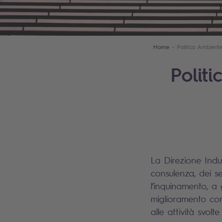
Home
Politica Ambient
Polit
La Direzione Indu
consulenza, dei se
l’inquinamento, a 
miglioramento cont
alle attività svolte