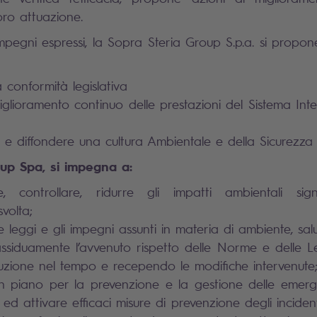
oro attuazione.
mpegni espressi, la Sopra Steria Group S.p.a. si propon
 conformità legislativa
iglioramento continuo delle prestazioni del Sistema Int
e diffondere una cultura Ambientale e della Sicurezza
up Spa, si impegna a:
e, controllare, ridurre gli impatti ambientali signif
svolta;
e leggi e gli impegni assunti in materia di ambiente, sal
assiduamente l’avvenuto rispetto delle Norme e delle 
luzione nel tempo e recependo le modifiche intervenute
n piano per la prevenzione e la gestione delle emerg
ed attivare efficaci misure di prevenzione degli incidenti