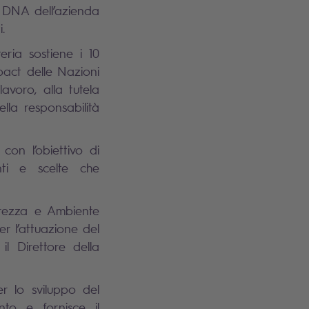
l DNA dell’azienda
.
ria sostiene i 10
mpact delle Nazioni
 lavoro, alla tutela
lla responsabilità
con l’obiettivo di
nti e scelte che
urezza e Ambiente
er l’attuazione del
l Direttore della
er lo sviluppo del
nto e fornisce il