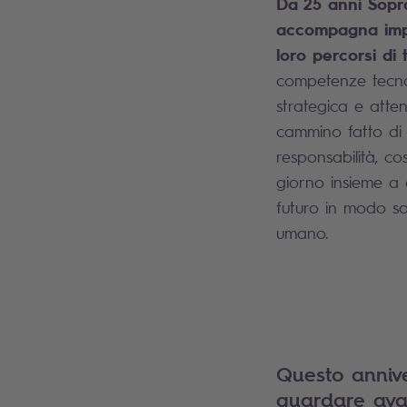
Da 25 anni Sopra
accompagna impre
loro percorsi di
competenze tecnol
strategica e atte
cammino fatto di 
responsabilità, c
giorno insieme a c
futuro in modo so
umano.
Questo annive
guardare avan