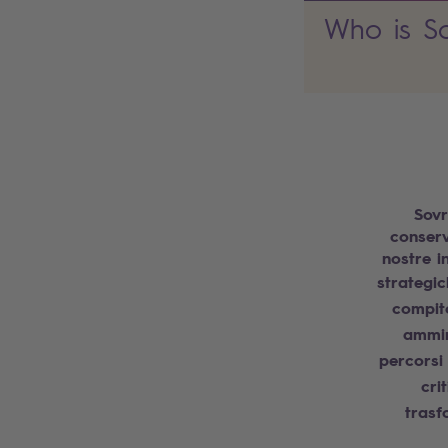
Who is So
Sovr
conserv
nostre i
strategic
compito
ammin
percorsi
cri
trasf