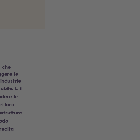
o che
ggere le
industrie
sabile.
E il
ndere le
i loro
strutture
modo
realtà