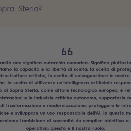
powered by
Usercentrics Consent
pra Steria?
Management Platform
anità non significa autarchia numerica. Significa piuttost
iamo la capacità e la libertà di scelta: la scelta di prote
nfrastrutture critiche, la scelta di salvaguardare le nostre 
he, la scelta di utilizzare un’intelligenza artificiale respon
 di Sopra Steria, come attore tecnologico europeo, è re
istrazioni e le industrie critiche autonome, supportarle ne
 di trasformazione e modernizzazione, proteggere le infra
tiche e sviluppare un uso responsabile dell’AI. In questo 
ormiamo l’ambizione di sovranità da semplice obiettivo a 
operativa: questo è il nostro ruolo.