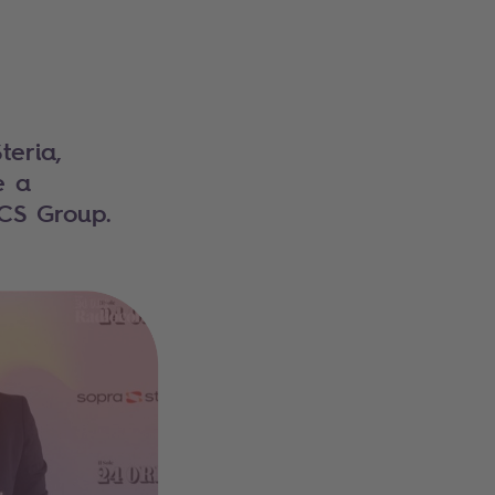
eria,
e a
 CS Group.