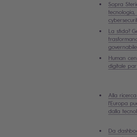
Sopra Steria
tecnologia, 
cybersecuri
La sfida? Ge
trasformand
governabile
Human centr
digitale pa
Alla ricerca
l'Europa pu
dalla tecno
Da dashboa