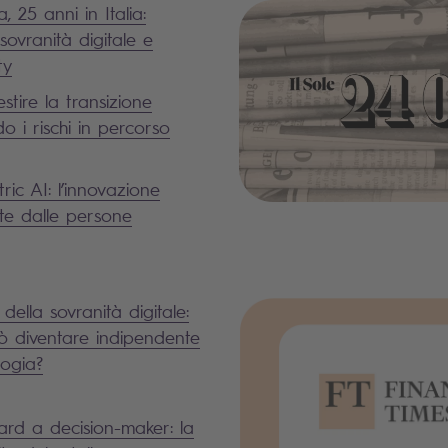
, 25 anni in Italia:
sovranità digitale e
ty
stire la transizione
o i rischi in percorso
ic AI: l’innovazione
rte dalle persone
 della sovranità digitale:
ò diventare indipendente
logia?
rd a decision-maker: la