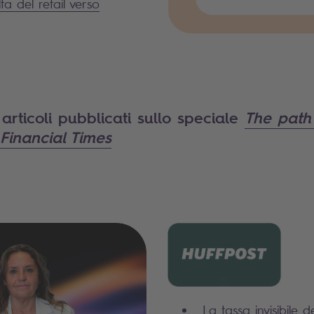
ta del retail verso
i articoli pubblicati sullo speciale
The path 
Financial Times
La tassa invisibile d