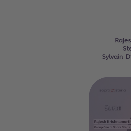
Raje
St
Sylvain D