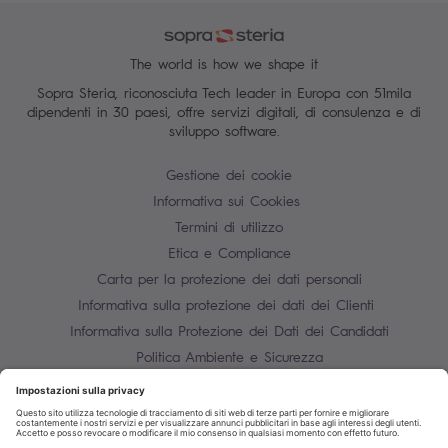
The world is how we shape it
Sopra Steria, riconosciuta Tech leader in Europa con 51mila
dipendenti in 30 paesi, offre servizi digitali, di consulenza e di
sviluppo software.
Gestione dei cookie
Informativa sui Cookies
Termini di utilizzo
Etica e Compliance
Carta per la protezione dei dati personali
Informativa sulla protezione dei dati dei Clienti
Informativa sulla Protezione dei Dati dei Candidati
Politica Ambiente e Sicurezza
Mappa del sito
Contatti
P.IVA 10850910158