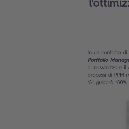
l'ottimi
In un contesto di 
Portfolio Manag
e massimizzare il v
processi di PPM 
l’AI guiderà l’80%