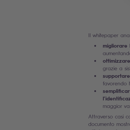
Il whitepaper ana
migliorare 
aumentando 
ottimizzare
grazie a si
supportare
favorendo l’
semplifica
l’identific
maggior val
Attraverso casi co
documento most