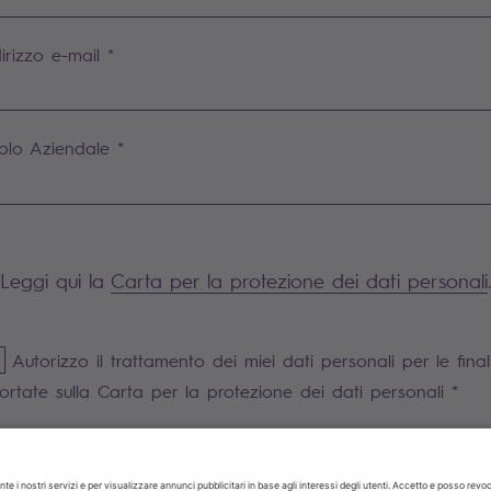
dirizzo e-mail *
olo Aziendale *
Leggi qui la
Carta per la protezione dei dati personali
.
Autorizzo il trattamento dei miei dati personali per le final
portate sulla Carta per la protezione dei dati personali *
Anti-Robot Verification
Click to start verification