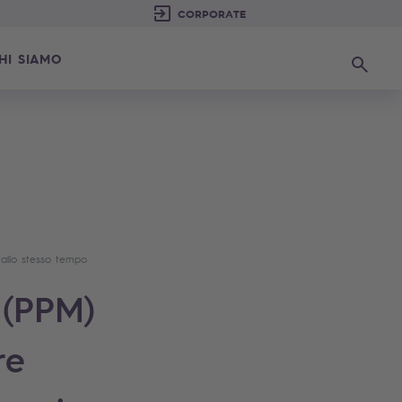
HI SIAMO
Ricerca
 allo stesso tempo
 (PPM)
re