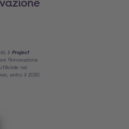
novazione
Project
ti, il
re l’innovazione
tificiale nei
r, entro il 2030