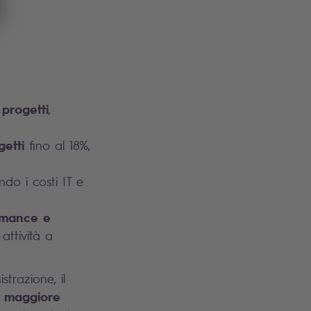
 progetti
,
getti
fino al 18%,
ndo i costi IT e
ormance e
attività a
trazione, il
a maggiore