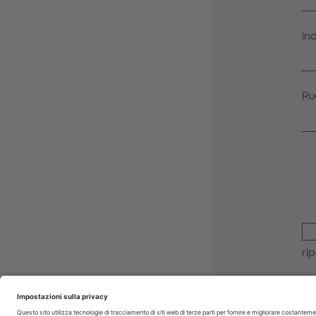
in
Ru
ri