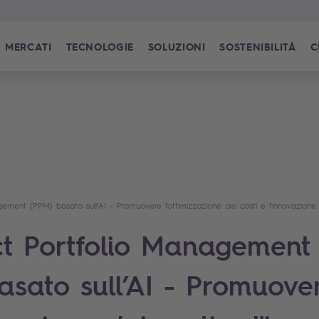
MERCATI
TECNOLOGIE
SOLUZIONI
SOSTENIBILITÀ
C
gement (PPM) basato sull’AI - Promuovere l'ottimizzazione dei costi e l'innovazione
ct Portfolio Management
asato sull’AI - Promuove