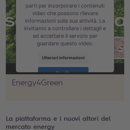
parti per incorporare i contenuti
video che possono rilevare
informazioni sulla sua attività. La
invitiamo a controllare i dettagli e
ad accettare il servizio per
guardare questo video.
Ulteriori informazioni
Accetta
Energy4Green
powered by
Usercentrics Consent
Management Platform
La piattaforma e i nuovi attori del
mercato energy