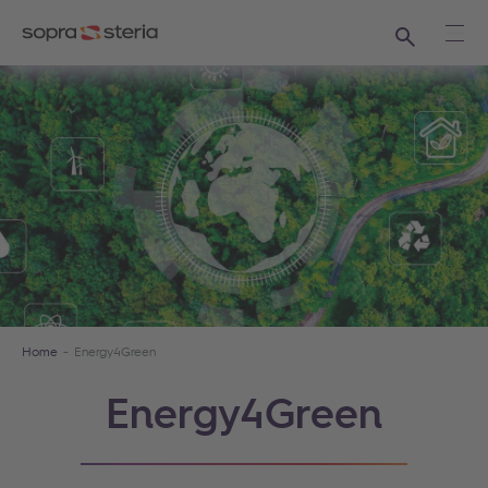
Ricerca
Apri
Home
Energy4Green
Energy4Green