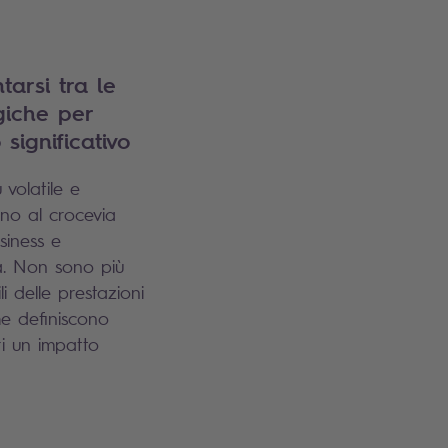
arsi tra le
giche per
significativo
volatile e
ano al crocevia
siness e
a. Non sono più
 delle prestazioni
he definiscono
i un impatto