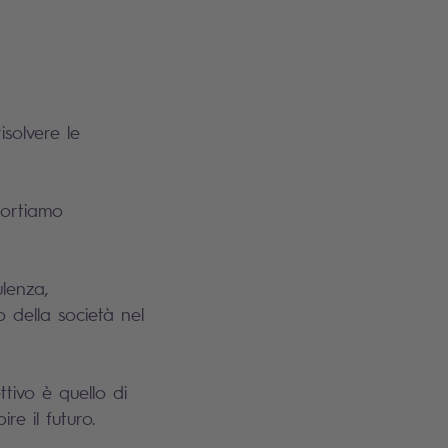
solvere le
 portiamo
lenza,
 della società nel
ttivo è quello di
re il futuro.