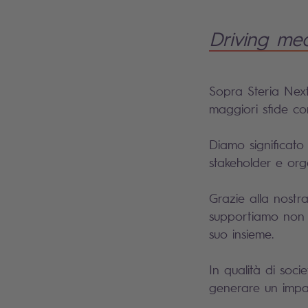
Driving me
Sopra Steria Next
maggiori sfide co
Diamo significato 
stakeholder e org
Grazie alla nostr
supportiamo non s
suo insieme.
In qualità di soci
generare un impat