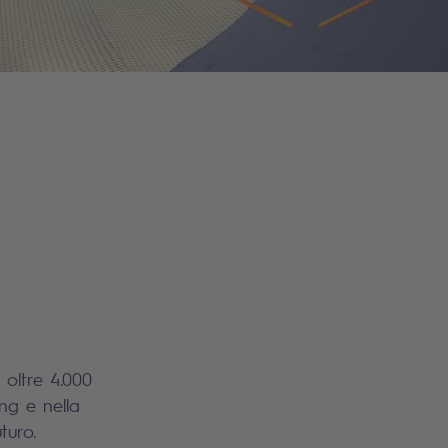
 oltre 4.000
ng e nella
uturo.