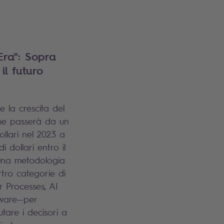
Era": Sopra
il futuro
 la crescita del
che passerà da un
ollari nel 2023 a
di dollari entro il
 una metodologia
tro categorie di
r Processes, AI
tware—per
utare i decisori a