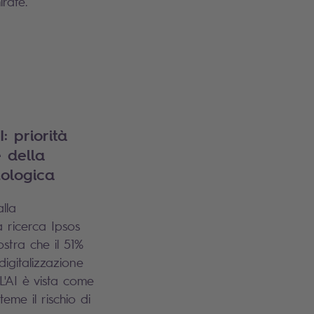
irate.
: priorità
e della
nologica
alla
a ricerca Ipsos
stra che il 51%
digitalizzazione
L'AI è vista come
eme il rischio di