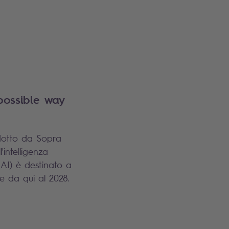
ossible way
dotto da Sopra
'intelligenza
nAI) è destinato a
e da qui al 2028.