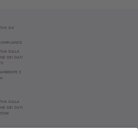
IVA SUI
S
 COMPLIANCE
IVA SULLA
NE DEI DATI
NTI
 AMBIENTE E
ZA
I
IVA SULLA
NE DEI DATI
ITORI