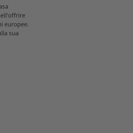
asa
ll'offrire
ni europee.
alla sua