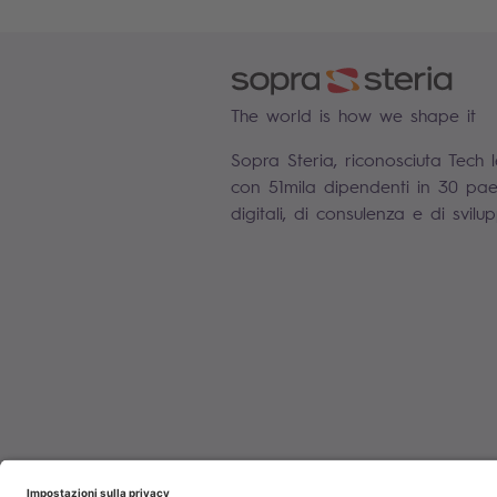
The world is how we shape it
Sopra Steria, riconosciuta Tech 
con 51mila dipendenti in 30 paesi
digitali, di consulenza e di svil