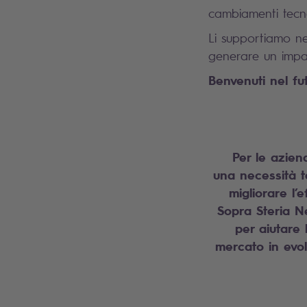
cambiamenti tecnol
Li supportiamo nel
generare un impat
Benvenuti nel fut
Per le aziend
una necessità t
migliorare l’e
Sopra Steria Ne
per aiutare
mercato in evol