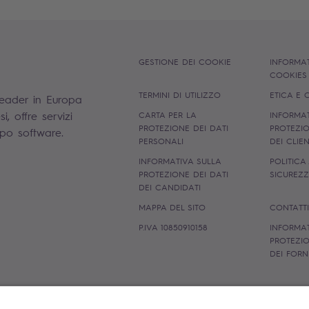
GESTIONE DEI COOKIE
INFORMAT
COOKIE
TERMINI DI UTILIZZO
ETICA E
leader in Europa
, offre servizi
CARTA PER LA
INFORMAT
PROTEZIONE DEI DATI
PROTEZIO
uppo software.
PERSONALI
DEI CLIE
INFORMATIVA SULLA
POLITICA
PROTEZIONE DEI DATI
SICUREZ
DEI CANDIDATI
MAPPA DEL SITO
CONTATT
P.IVA 10850910158
INFORMAT
PROTEZIO
DEI FORN