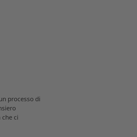
n processo di
nsiero
 che ci