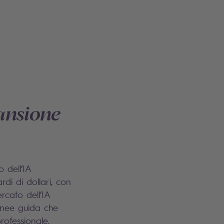
ansione
 dell’IA
rdi di dollari, con
rcato dell’IA
linee guida che
rofessionale,