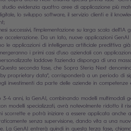
 studio evidenzia quattro aree di applicazione più mat
gitale, lo sviluppo software, il servizio clienti e il knowl
t;
mesi successivi, l'implementazione su larga scala dell'IA
e accelerazione. Da un lato, nuove applicazioni GenA
o le applicazioni di intelligenza artificiale predittiva già 
 emergeranno i primi casi d'uso aziendali con applicazion
personalizzate laddove l'azienda disponga di una massa
i. Questa seconda fase, che Sopra Steria Next denomin
by proprietary data", corrisponderà a un periodo di sig
li investimenti da parte delle aziende in competenze e
ro 3-4 anni, la GenAI, combinando modelli multimodali ge
con modelli specializzati, avrà notevolmente ridotto il ri
ni scorrette e potrà iniziare a essere applicata anche a
 praticamente senza supervisione, dando vita a una nuo
. La GenAI entrerà quindi in questa terza fase, chia