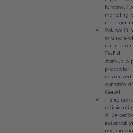
humans". Lo
marketing di
managemen
Poi, nei 18 
una notevol
migliorerann
Dall'altro,
start-up o 
proprietar
customized 
aumento deg
GenAI;
Infine, ent
ottimizzati 
di percezio
industriali
automazione