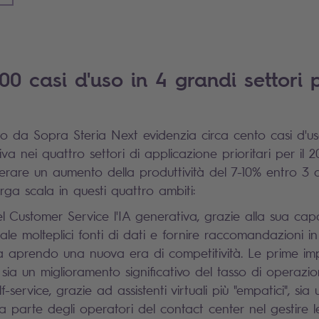
00 casi d'uso in 4 grandi settori p
o da Sopra Steria Next evidenzia circa cento casi d'uso
iva nei quattro settori di applicazione prioritari per il 2
erare un aumento della produttività del 7-10% entro 3 
arga scala in questi quattro ambiti:
el Customer Service l'IA generativa, grazie alla sua capa
ale molteplici fonti di dati e fornire raccomandazioni i
ta aprendo una nuova era di competitività. Le prime im
sia un miglioramento significativo del tasso di operazion
f-service, grazie ad assistenti virtuali più "empatici", s
a parte degli operatori del contact center nel gestire le