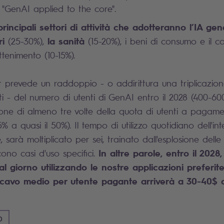
 "GenAI applied to the core".
principali settori di attività che adotteranno l’IA g
ri
la
sanità
(25-30%),
(15-20%), i beni di consumo e il 
attenimento (10-15%).
 prevede un raddoppio - o addirittura una triplicazione
i - del numero di utenti di GenAI entro il 2028 (400-600 m
ione di almeno tre volte della quota di utenti a pagam
a quasi il 50%). Il tempo di utilizzo quotidiano dell'intel
, sarà moltiplicato per sei, trainato dall'esplosione delle
In altre parole, entro il 2028
ono casi d'uso specifici.
al giorno utilizzando le nostre applicazioni preferite
ricavo medio per utente pagante arriverà a 30-40$
O