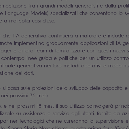
mpetizione tra i grandi modelli generalisti e dalla proli
e Language Models) specializzati che consentono lo sv
e a molteplici casi d'uso.
 che l'IA generativa continuerà a maturare e include
inché implementino gradualmente applicazioni di IA ge
ager e ai loro team di familiarizzare con questi nuovi s
contempo linee guida e politiche per un utilizzo contr
artificiale generativa nei loro metodi operativi e modern
stione dei dati.
i basa sulle proiezioni dello sviluppo delle capacità e 
 nei prossimi 36 mesi:
 e nei prossimi 18 mesi, il suo utilizzo coinvolgerà princ
zzate su assistenza e servizio agli utenti, fornite da az
partner tecnologici che ne cureranno la supervisione e 
nto. Sopra Steria Next chiama questa prima fase "Gen