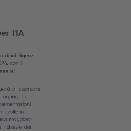
er l'IA
 di intelligenza
024, con il
anni se
cità di assimilare
n linguaggio
plementazioni
i svolte in
ia una maggiore
 richieste dei