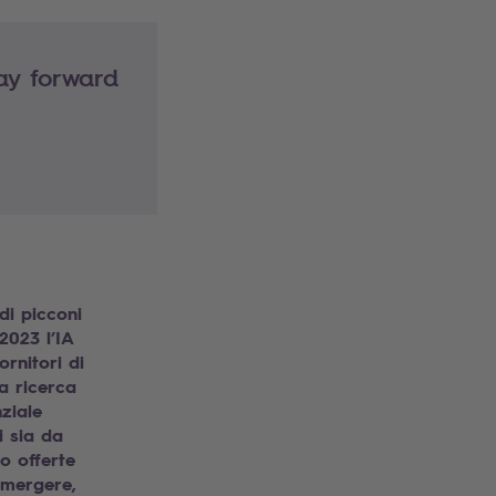
way forward
 di picconi
2023 l’IA
rnitori di
ra ricerca
ziale
i sia da
ro offerte
 emergere,