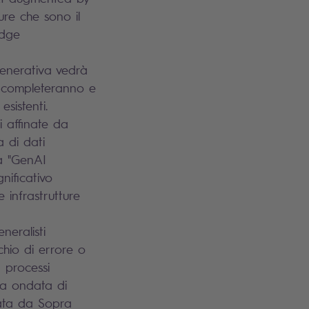
ure che sono il
edge
 generativa vedrà
I completeranno e
esistenti.
i affinate da
 di dati
a "GenAI
nificativo
 infrastrutture
neralisti
schio di errore o
 processi
va ondata di
mata da Sopra