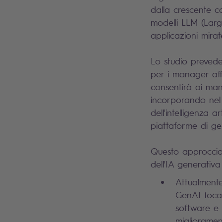
dalla crescente co
modelli LLM (Larg
applicazioni mirat
Lo studio prevede
per i manager aff
consentirà ai man
incorporando nel 
dell'intelligenza 
piattaforme di ge
Questo approccio s
dell'IA generativa
Attualmente,
GenAI focali
software e 
migliorame