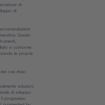
ferazione di
iluppo di
 raccomandazioni
nerativa. Questo
trumenti,
ollato e conforme
izzando le proprie
dei casi d’uso
ipalmente soluzioni
iende di sviluppo
il progressivo
AI augmented by