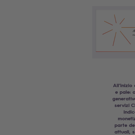
All’inizio
e pale: 
generativ
servizi C
indi
monetiz
parte dei
attuali, 