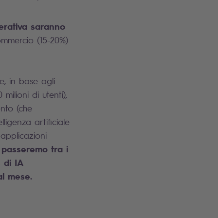
enerativa saranno
commercio (15-20%)
, in base agli
ilioni di utenti),
ento (che
ligenza artificiale
 applicazioni
, passeremo tra i
 di IA
 al mese.