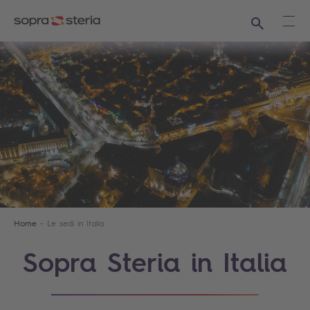
Ricerca
Apri
Home
Le sedi in Italia
Sopra Steria in Italia