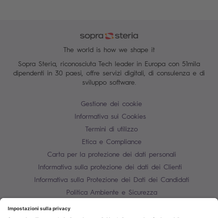
The world is how we shape it
Sopra Steria, riconosciuta Tech leader in Europa con 51mila
dipendenti in 30 paesi, offre servizi digitali, di consulenza e di
sviluppo software.
Gestione dei cookie
Informativa sui Cookies
Termini di utilizzo
Etica e Compliance
Carta per la protezione dei dati personali
Informativa sulla protezione dei dati dei Clienti
Informativa sulla Protezione dei Dati dei Candidati
Politica Ambiente e Sicurezza
Mappa del sito
Contatti