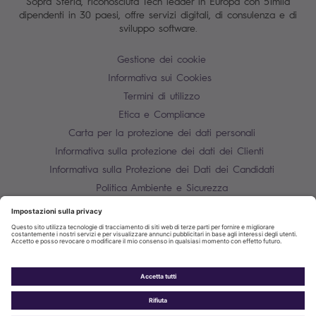
Sopra Steria, riconosciuta Tech leader in Europa con 51mila
dipendenti in 30 paesi, offre servizi digitali, di consulenza e di
sviluppo software.
Gestione dei cookie
Informativa sui Cookies
Termini di utilizzo
Etica e Compliance
Carta per la protezione dei dati personali
Informativa sulla protezione dei dati dei Clienti
Informativa sulla Protezione dei Dati dei Candidati
Politica Ambiente e Sicurezza
Mappa del sito
Contatti
P.IVA 10850910158
Informativa sulla protezione dei dati dei fornitori