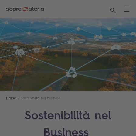
Ricerca
Apri
Home
Sostenibilità nel business
Sostenibilità nel
Business