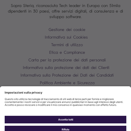
Sopra Steria, riconosciuta Tech leader in Europa con 51mila
dipendenti in 30 paesi, offre servizi digitali, di consulenza e di
sviluppo software.
Gestione dei cookie
Informativa sui Cookies
Termini di utilizzo
Etica e Compliance
Carta per la protezione dei dati personali
Informativa sulla protezione dei dati dei Clienti
Informativa sulla Protezione dei Dati dei Candidati
Politica Ambiente e Sicurezza
Mappa del sito
Contatti
P.IVA 10850910158
Informativa sulla protezione dei dati dei fornitori