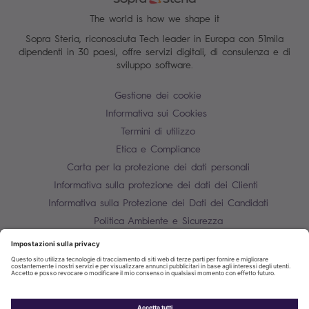
The world is how we shape it
Sopra Steria, riconosciuta Tech leader in Europa con 51mila
dipendenti in 30 paesi, offre servizi digitali, di consulenza e di
sviluppo software.
Gestione dei cookie
Informativa sui Cookies
Termini di utilizzo
Etica e Compliance
Carta per la protezione dei dati personali
Informativa sulla protezione dei dati dei Clienti
Informativa sulla Protezione dei Dati dei Candidati
Politica Ambiente e Sicurezza
Mappa del sito
Contatti
P.IVA 10850910158
Informativa sulla protezione dei dati dei fornitori