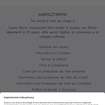
The world is how we shape it
Sopra Steria, riconosciuta Tech leader in Europa con 51mila
dipendenti in 30 paesi, offre servizi digitali, di consulenza e di
sviluppo software.
Gestione dei cookie
Informativa sui Cookies
Termini di utilizzo
Etica e Compliance
Carta per la protezione dei dati personali
Informativa sulla protezione dei dati dei Clienti
Informativa sulla Protezione dei Dati dei Candidati
Politica Ambiente e Sicurezza
Mappa del sito
Contatti