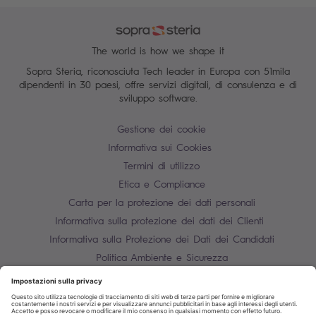
The world is how we shape it
Sopra Steria, riconosciuta Tech leader in Europa con 51mila
dipendenti in 30 paesi, offre servizi digitali, di consulenza e di
sviluppo software.
Gestione dei cookie
Informativa sui Cookies
Termini di utilizzo
Etica e Compliance
Carta per la protezione dei dati personali
Informativa sulla protezione dei dati dei Clienti
Informativa sulla Protezione dei Dati dei Candidati
Politica Ambiente e Sicurezza
Mappa del sito
Contatti
P.IVA 10850910158