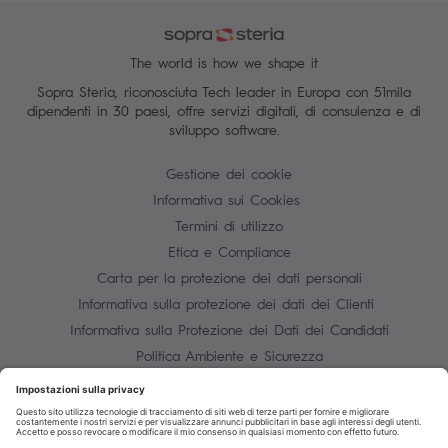
The world is how we shape it
Sopra Steria, riconosciuta Tech leader in Europa con 51mila
dipendenti in 30 paesi, offre servizi digitali, di consulenza e di
sviluppo software.
Gestione dei cookie
Informativa sui Cookies
Termini di utilizzo
Etica e Compliance
Carta per la protezione dei dati personali
Informativa sulla protezione dei dati dei Clienti
Informativa sulla Protezione dei Dati dei Candidati
Politica Ambiente e Sicurezza
Mappa del sito
Contatti
P.IVA 10850910158