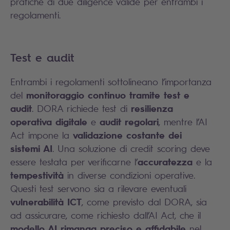
pratiche di due diligence valide per entrambi i
regolamenti.
Test e audit
Entrambi i regolamenti sottolineano l’importanza
monitoraggio continuo tramite test e
del
audit
resilienza
. DORA richiede test di
operativa digitale
audit regolari
e
, mentre l’AI
validazione costante dei
Act impone la
sistemi AI
. Una soluzione di credit scoring deve
accuratezza
essere testata per verificarne l’
e la
tempestività
in diverse condizioni operative.
Questi test servono sia a rilevare eventuali
vulnerabilità ICT
, come previsto dal DORA, sia
ad assicurare, come richiesto dall’AI Act, che il
modello AI rimanga preciso e affidabile
nel