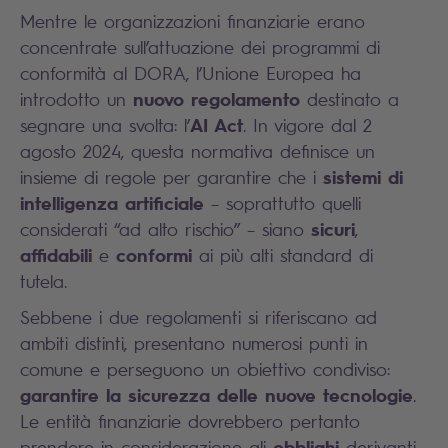
Mentre le organizzazioni finanziarie erano
concentrate sull’attuazione dei programmi di
conformità al DORA, l’Unione Europea ha
nuovo regolamento
introdotto un
destinato a
AI Act
segnare una svolta: l’
. In vigore dal 2
agosto 2024, questa normativa definisce un
sistemi di
insieme di regole per garantire che i
intelligenza artificiale
– soprattutto quelli
sicuri
considerati “ad alto rischio” – siano
,
affidabili
conformi
e
ai più alti standard di
tutela.
Sebbene i due regolamenti si riferiscano ad
ambiti distinti, presentano numerosi punti in
comune e perseguono un obiettivo condiviso:
garantire la sicurezza delle nuove tecnologie
.
Le entità finanziarie dovrebbero pertanto
obblighi
prendere in considerazione gli
derivanti