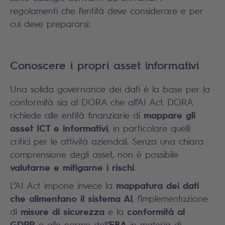
regolamenti che l’entità deve considerare e per
cui deve prepararsi:
Conoscere i propri asset informativi
Una solida governance dei dati è la base per la
conformità sia al DORA che all’AI Act. DORA
mappare gli
richiede alle entità finanziarie di
asset ICT e informativi
, in particolare quelli
critici per le attività aziendali. Senza una chiara
comprensione degli asset, non è possibile
valutarne e mitigarne i rischi
.
mappatura dei dati
L’AI Act impone invece la
che alimentano il sistema AI
, l’implementazione
misure di sicurezza
conformità al
di
e la
GDPR
EBA
e alle norme dell’
in materia di