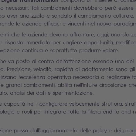
so necessari. Tali cambiamenti dovrebbero però essere a
opo aver analizzato e sondato il cambiamento culturale,
ende le aziende efficaci e vincenti nel nuovo paradig
menti che le aziende devono affrontare, oggi, uno sforz
e risposta immediata per cogliere opportunità, modifica
novazione continua e soprattutto produrre valore.
che va posto al centro dell’attenzione essendo uno dei 
za. Precisione, velocità, rapidità di adattamento sono gli
izzano l’eccellenza operativa necessaria a realizzare ta
i e grandi cambiamenti, abilità nell'intuire circostanze
ato, analisi dei dati e sperimentazione.
e capacità nel riconfigurare velocemente struttura, strat
logie e ruoli per integrare tutta la filiera end to end 
zione passa dall'aggiornamento delle policy e dei proce