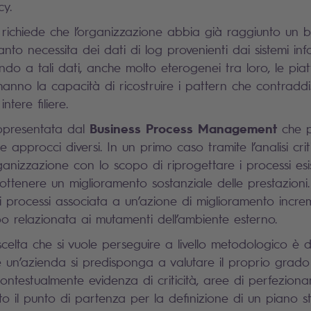
cy.
richiede che l’organizzazione abbia già raggiunto un bu
nto necessita dei dati di log provenienti dai sistemi inf
ndo a tali dati, anche molto eterogenei tra loro, le pia
anno la capacità di ricostruire i pattern che contraddi
tere filiere.
Business Process Management
appresentata dal
che p
 approcci diversi. In un primo caso tramite l’analisi crit
rganizzazione con lo scopo di riprogettare i processi esi
ottenere un miglioramento sostanziale delle prestazioni.
dei processi associata a un’azione di miglioramento incr
o relazionata ai mutamenti dell’ambiente esterno.
scelta che si vuole perseguire a livello metodologico è
un’azienda si predisponga a valutare il proprio grado
contestualmente evidenza di criticità, aree di perfezion
to il punto di partenza per la definizione di un piano s