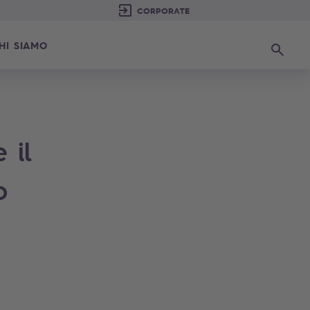
HI SIAMO
Ricerca
 il
o