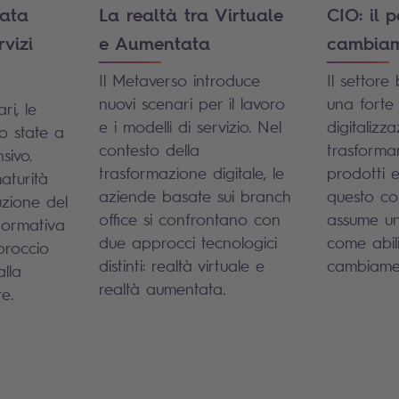
Data
La realtà tra Virtuale
CIO: il 
rvizi
e Aumentata
cambia
Il Metaverso introduce
Il settore
nuovi scenari per il lavoro
una forte 
ri, le
e i modelli di servizio. Nel
digitalizz
o state a
contesto della
trasforma
sivo.
trasformazione digitale, le
prodotti e
maturità
aziende basate sui branch
questo con
uzione del
office si confrontano con
assume un
normativa
due approcci tecnologici
come abili
proccio
distinti: realtà virtuale e
cambiame
alla
realtà aumentata.
e.