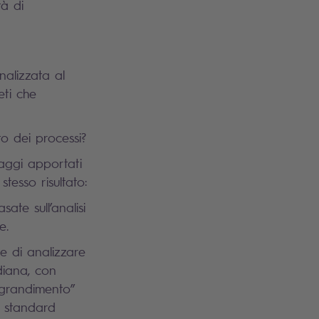
tà di
nalizzata al
eti che
to dei processi?
aggi apportati
tesso risultato:
sate sull’analisi
e.
 di analizzare
diana, con
ingrandimento”
i standard