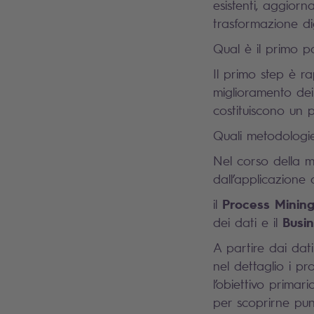
esistenti, aggiorn
trasformazione di
Qual è il primo p
Il primo step è ra
miglioramento dei 
costituiscono un p
Quali metodologie
Nel corso della m
dall’applicazione 
Process Minin
il
Busi
dei dati e il
A partire dai dati
nel dettaglio i pr
l’obiettivo primar
per scoprirne pun