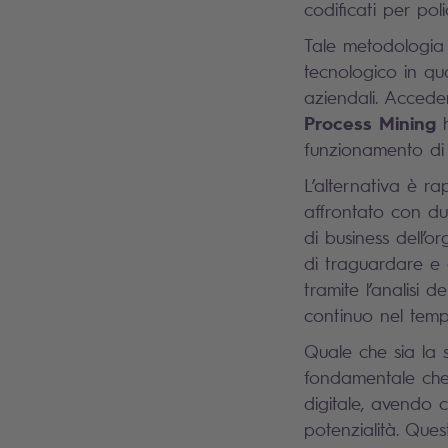
codificati per poli
Tale metodologia 
tecnologico in qua
aziendali. Accede
Process Mining
h
funzionamento di in
L’alternativa è r
affrontato con due
di business dell’o
di traguardare e 
tramite l’analisi 
continuo nel temp
Quale che sia la 
fondamentale che 
digitale, avendo 
potenzialità. Ques