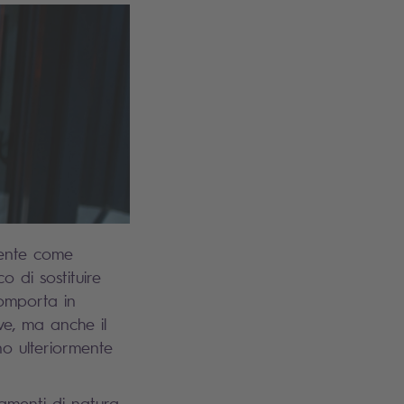
mente come
o di sostituire
comporta in
ve, ma anche il
no ulteriormente
amenti di natura