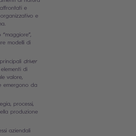
ffrontati e
 organizzativo e
ma.
o “maggiore”,
re modelli di
principali
driver
 elementi di
le valore,
 che emergono da
egia, processi,
nella produzione
ssi aziendali