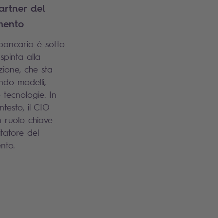
partner del
mento
 bancario è sotto
spinta alla
azione, che sta
ndo modelli,
 tecnologie. In
testo, il CIO
 ruolo chiave
tatore del
nto.