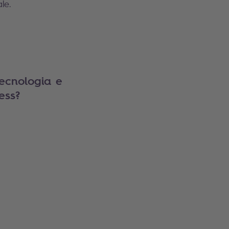
le.
tecnologia e
ess?