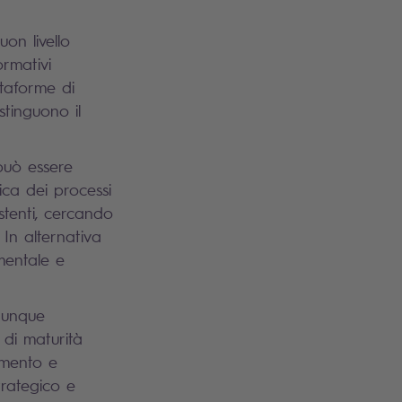
on livello
ormativi
ttaforme di
stinguono il
uò essere
ica dei processi
stenti, cercando
 In alternativa
ementale e
 dunque
 di maturità
amento e
trategico e