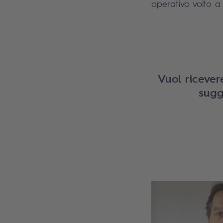
operativo volto a 
Vuoi ricever
sugg
Search