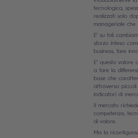
tecnologica, spes
realizzati solo d
manageriale che r
E’ su tali cambia
sforzo inteso com
business, fare in
E’ questo valore 
a fare la differen
base che caratter
attraverso piccol
indicatori di merc
Il mercato richied
competenze, tecno
di valore.
Ma la riconfigura