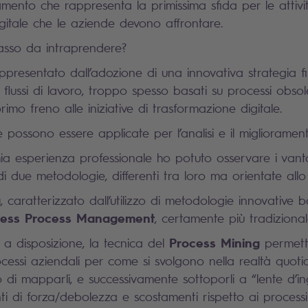
amento che rappresenta la primissima sfida per le attivi
gitale che le aziende devono affrontare.
asso da intraprendere?
ppresentato dall’adozione di una innovativa strategia fi
flussi di lavoro, troppo spesso basati su processi obsol
rimo freno alle iniziative di trasformazione digitale.
 possono essere applicate per l’analisi e il miglioramen
ia esperienza professionale ho potuto osservare i vant
di due metodologie, differenti tra loro ma orientate allo s
g
, caratterizzato dall’utilizzo di metodologie innovative ba
ness Process Management
, certamente più tradizional
Process Mining
 a disposizione, la tecnica del
permette
ocessi aziendali per come si svolgono nella realtà quoti
io di mapparli, e successivamente sottoporli a “lente d’
ti di forza/debolezza e scostamenti rispetto ai process