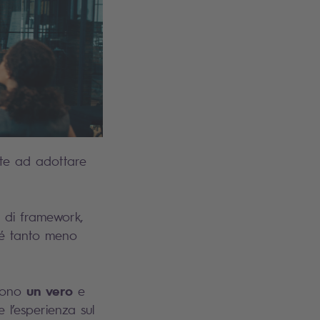
ate ad adottare
 di framework,
 né tanto meno
un vero
scono
e
 l’esperienza sul