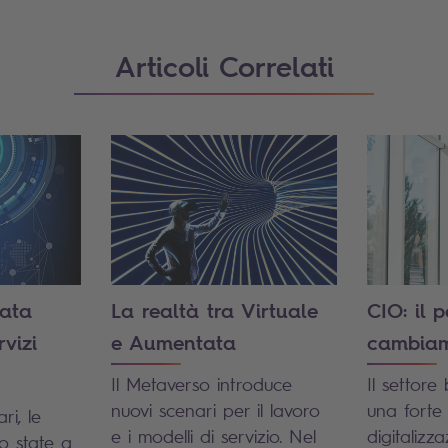
Articoli Correlati
Data
La realtà tra Virtuale
CIO: il 
rvizi
e Aumentata
cambia
Il Metaverso introduce
Il settore
nuovi scenari per il lavoro
una forte 
ri, le
e i modelli di servizio. Nel
digitalizz
o state a