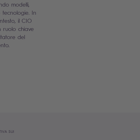
ndo modelli,
 tecnologie. In
testo, il CIO
 ruolo chiave
tatore del
nto.
IVA SUI
S