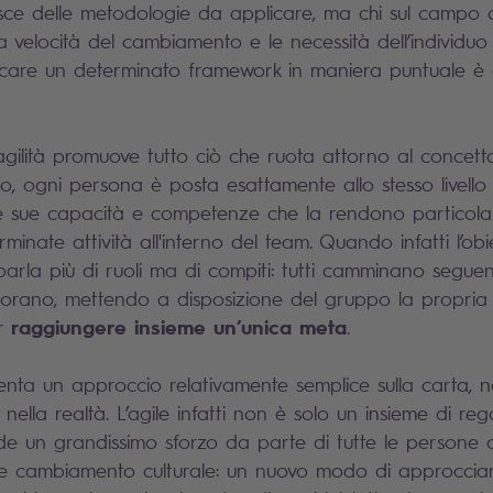
ce delle metodologie da applicare, ma chi sul campo ci
 velocità del cambiamento e le necessità dell’individuo
care un determinato framework in maniera puntuale è 
gilità promuove tutto ciò che ruota attorno al concett
to, ogni persona è posta esattamente allo stesso livello 
e sue capacità e competenze che la rendono particol
minate attività all'interno del team. Quando infatti l’obi
 parla più di ruoli ma di compiti: tutti camminano segue
orano, mettendo a disposizione del gruppo la propria 
raggiungere insieme un’unica meta
er
.
senta un approccio relativamente semplice sulla carta, n
nella realtà. L’agile infatti non è solo un insieme di r
ede un grandissimo sforzo da parte di tutte le persone c
te cambiamento culturale: un nuovo modo di approcciars