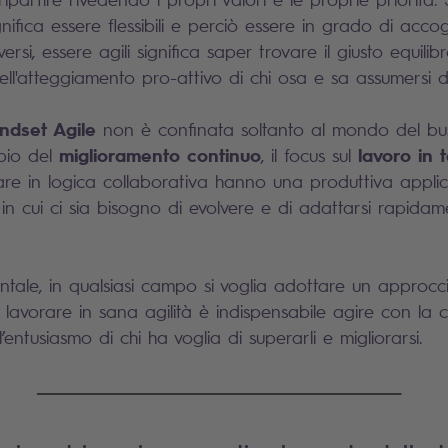
ignifica essere flessibili e perciò essere in grado di acco
rsi, essere agili significa saper trovare il giusto equilibro
uell'atteggiamento pro-attivo di chi osa e sa assumersi de
ndset Agile
non è confinata soltanto al mondo del bus
miglioramento continuo
lavoro in 
ipio del
, il focus sul
are in logica collaborativa hanno una produttiva appli
i in cui ci sia bisogno di evolvere e di adattarsi rapidam
ale, in qualsiasi campo si voglia adottare un approcci
 lavorare in sana agilità è indispensabile agire con la
 l’entusiasmo di chi ha voglia di superarli e migliorarsi.
____________________________________________________