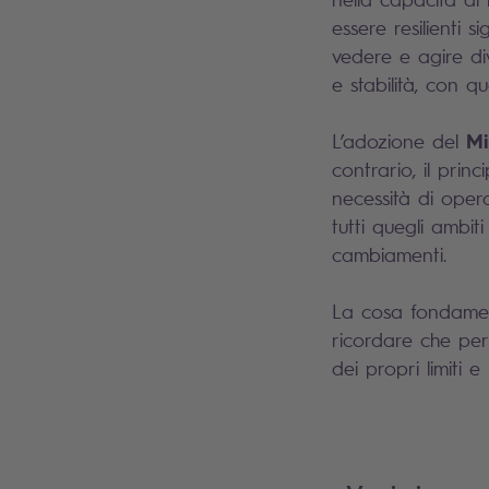
essere resilienti s
vedere e agire dive
e stabilità, con q
Mi
L’adozione del
contrario, il princ
necessità di oper
tutti quegli ambit
cambiamenti.
La cosa fondament
ricordare che per
dei propri limiti e