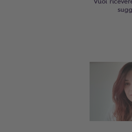
Vuoi ricever
sugg
Search