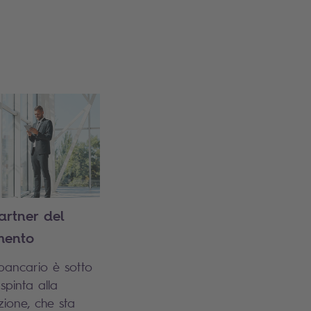
partner del
mento
 bancario è sotto
spinta alla
azione, che sta