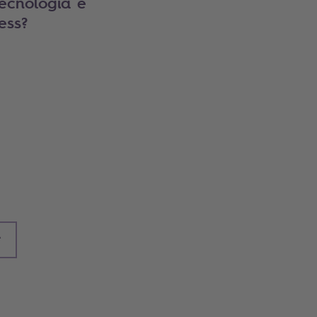
tecnologia e
ess?
A