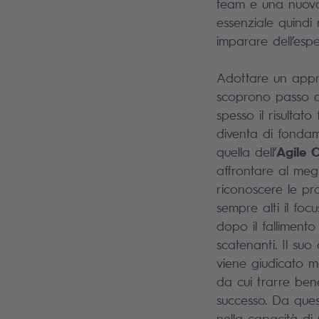
team e una nuova 
essenziale quindi 
imparare dell’espe
Adottare un appro
scoprono passo do
spesso il risultat
diventa di fonda
Agile 
quella dell’
affrontare al meg
riconoscere le pr
sempre alti il foc
dopo il fallimen
scatenanti. Il su
viene giudicato ma
da cui trarre bene
successo. Da quest
nella capacità di 