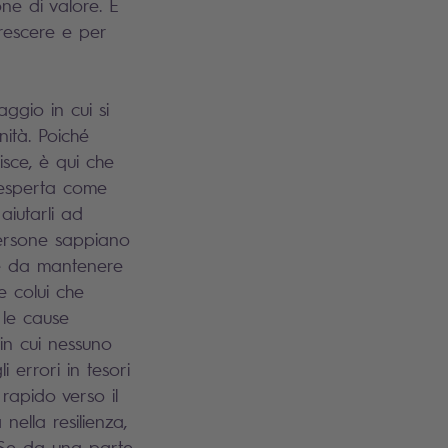
ne di valore. È
crescere e per
ggio in cui si
ità. Poiché
isce, è qui che
 esperta come
aiutarli ad
persone sappiano
le da mantenere
he colui che
 le cause
in cui nessuno
 errori in tesori
rapido verso il
nella resilienza,
. Se da una parte