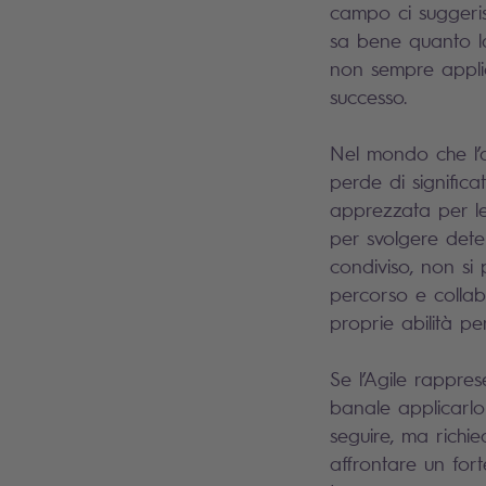
campo ci suggeris
sa bene quanto la
non sempre appli
successo.
Nel mondo che l’a
perde di significa
apprezzata per l
per svolgere deter
condiviso, non si
percorso e collab
proprie abilità p
Se l’Agile rappre
banale applicarlo 
seguire, ma richi
affrontare un for