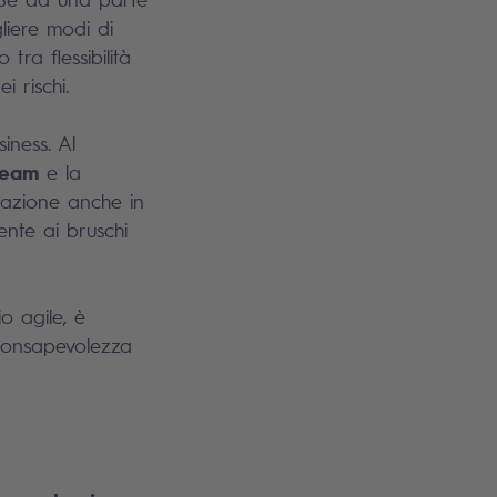
gliere modi di
 tra flessibilità
i rischi.
iness. Al
team
e la
cazione anche in
ente ai bruschi
o agile, è
 consapevolezza