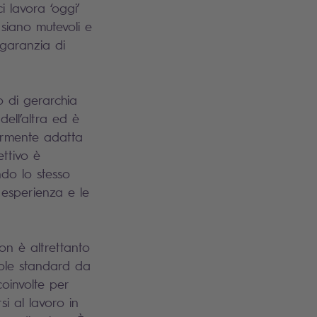
 lavora ‘oggi’
 siano mutevoli e
garanzia di
o di gerarchia
dell’altra ed è
armente adatta
ettivo è
ndo lo stesso
esperienza e le
on è altrettanto
egole standard da
oinvolte per
i al lavoro in