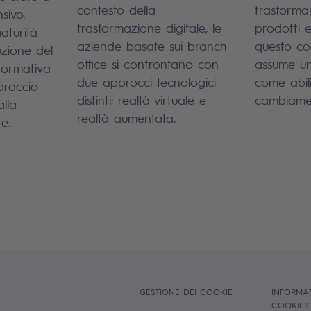
contesto della
trasforma
sivo.
trasformazione digitale, le
prodotti e
maturità
aziende basate sui branch
questo con
uzione del
office si confrontano con
assume un
normativa
due approcci tecnologici
come abili
proccio
distinti: realtà virtuale e
cambiame
alla
realtà aumentata.
e.
GESTIONE DEI COOKIE
INFORMAT
COOKIE