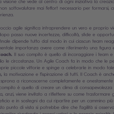
visione che vede al centro di ogni iniziativa la creazio
non sottovalutare mai l’effort necessario per formarsi, 
rienza.
ccio agile significa intraprendere un vero e proprio via
po passo nuove incertezze, difficoltà, sfide e opportun
o finale dipende tutto dal modo in cui ciascun team reag
mentale importanza avere come riferimento una figura
Coach.
Il suo compito è quello di incoraggiare i team e 
lio le circostanze. Un Agile Coach fa in modo che le 
oprie piccole vittorie e spinge a celebrarle in modo ta
us, la motivazione e l’ispirazione di tutti. Il Coach è anc
to sprona a riconoscerne completamente e onestamente
o compito è quello di creare un clima di consapevolezza 
, anzi, viene invitato a riflettere su come trasformare gli
ficio e in sostegni da cui ripartire per un cammino più 
o punto di vista si potrebbe dire che l’agilità si osserva 
ripartire rivedendo i propri valori e le proprie priorità