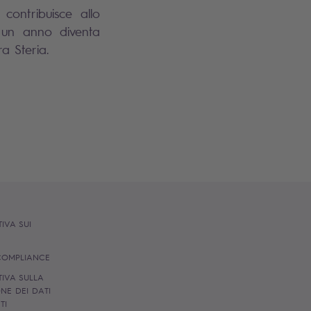
contribuisce allo
 un anno diventa
a Steria.
IVA SUI
S
 COMPLIANCE
IVA SULLA
NE DEI DATI
NTI