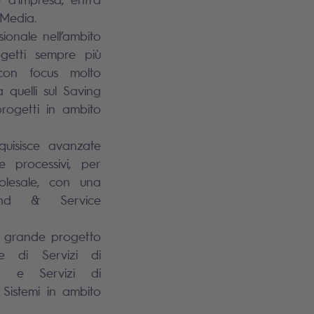
 Media.
sionale nell’ambito
getti sempre più
 con focus molto
a quelli sul Saving
rogetti in ambito
quisisce avanzate
e processivi, per
holesale, con una
and & Service
n grande progetto
ne di Servizi di
ng e Servizi di
 Sistemi in ambito